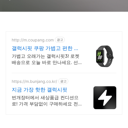
http://m.coupang.com
광고
갤럭시핏 쿠팡 가볍고 편한 스
마트밴드
가볍고 오래가는 갤럭시핏3! 로켓
배송으로 오늘 바로 만나세요. 선
명한 화면과 편한 사용감. 건강 기
록까지 한번에! 와우회원 무료배
송.
https://m.bunjang.co.kr/
광고
지금 가장 핫한 갤럭시핏
번개장터에서 새상품급 컨디션으
로! 가격 부담없이 구매하세요 전
국 각지에서 올라오는 전국구 최다
상품 매일 10만 개 이상의 신규 상
품 업로드