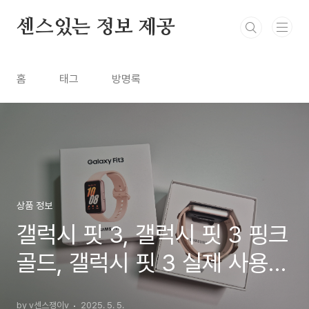
본문 바로가기
센스있는 정보 제공
홈
태그
방명록
상품 정보
갤럭시 핏 3, 갤럭시 핏 3 핑크
골드, 갤럭시 핏 3 실제 사용
후기
by v센스쟁이v
2025. 5. 5.