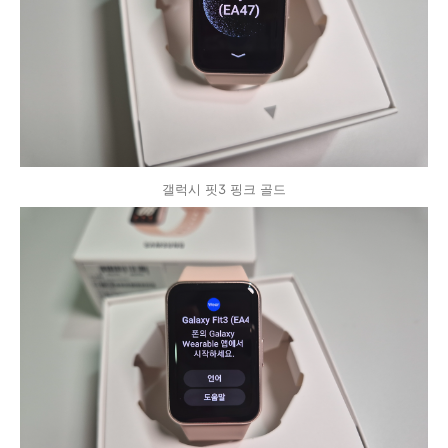
갤럭시 핏3 핑크 골드