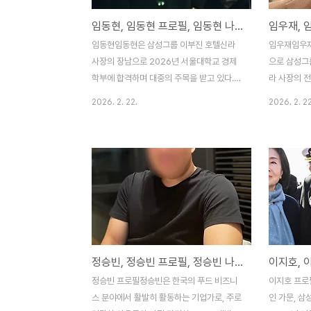
임동현, 임동현 프로필, 임동현 나이, 임동현 이부진, 임동현 서울대
임동현임동현은 삼성그룹 이부진 호텔신라
임우재임우재
사장의 장남으로 2026년 서울대학교 경제
으로 삼성그
학부에 합격하며 대중의 주목을 받고 있다.
라 사장의 전
어린 시절 부모의 이혼으로 어려움을 겪었으
성전자 직원
2026. 2. 22.
2026. 2. 22
나 어머니의 지지 속에 학업에 집중해 엘리트
으나 2020
코스를 밟았다. 서울 경기초등학교, 휘문중학
졌다. 그는
교, 휘문고등학교를 졸업한 그는 교내 밴드부
능력을 인정
보컬로 활동하며 문화적 재능도 드러냈다.
룹과 인연을 
2026년 2월 9일 휘문고 졸업식에서 부활의
공무집행방해
'네버엔딩 스토리'와 무한궤도의 '그대에
실이 SBS
게'를 열창하며 학교장상, 휘문장학회 장학생
로 드러나며
상, 강남구청장상을 수상했다. 최근 대치동
가명 '표 씨
입시학원 설명회에서 후배들에게 "3년간 스
의 범죄(할
정승빈, 정승빈 프로필, 정승빈 나이, 정승빈 넥스트키친, 정승빈 김슬아 대표
마트폰과 게임을 단절하라"는 조언을 하며 합
지목되었으며
격 노하우를 공유해 화제를 모았다. 그는 내
사는 생활을 
정승빈 프로필정승빈은 한국의 푸드 비즈니
이지호 프로
신 관리로 매번 2,000문제 풀이를 강조하며
억 원을 받은
스 분야에서 활발히 활동하는 기업가로, 주로
인 가문, 