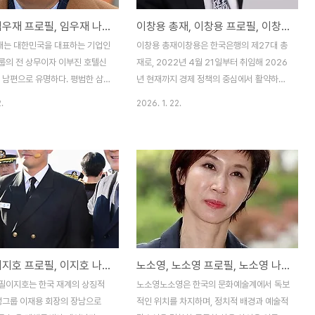
임우재, 임우재 프로필, 임우재 나이, 임우재 이부진, 임우재 근황
이창용 총재, 이창용 프로필, 이창용 나이, 이창용 임기, 이창용 환율
는 대한민국을 대표하는 기업인
이창용 총재이창용은 한국은행의 제27대 총
룹의 전 상무이자 이부진 호텔신
재로, 2022년 4월 21일부터 취임해 2026
 남편으로 유명하다. 평범한 삼
년 현재까지 경제 정책의 중심에서 활약하고
에서 재벌가 사위로 화제를 모았
있다. 그는 경제학자로서 국내외에서 인정받
.
2026. 1. 22.
년 이혼 후 대중의 관심에서 멀어
는 전문가로, 서울대학교 경제학과 교수 시절
 삼성전기 고문으로 활동하며 경영
부터 IMF 아시아태평양국장, 아시아개발은
받았으나 이혼 소송 과정에서 그
행(ADB) 수석 이코노미스트, 금융위원회 부
끊었다. 2026년 현재 그는 위계
위원장 등을 역임하며 통화·금융 정책에 깊은
 등의 혐의로 징역형을 받은 사
경험을 쌓았다. 총재로서의 주요 역할은 금융
 그것이 알고 싶다를 통해 간접적으
통화위원회 의장으로서 기준금리 결정, 물가
 논란의 중심에 섰다. 방송에서
안정, 금융시장 안정 유지다. 2026년 들어
'로 등장한 그는 무속인 여자친구
고환율과 주택시장 불안 속에서 성장과 금융
머니 감금·폭행)에 가담한 것으로
안정의 균형을 강조하며, 신년사에서 "1400
이지호, 이지호 프로필, 이지호 나이, 이지호 임관식, 이지호 해군
노소영, 노소영 프로필, 노소영 나이, 노소영 자녀, 노소영 위자료
 연천군 시골마을 헛간에 얹혀
원대 후반 환율은 한국 펀더멘털과 괴리된 수
한 것으로 알려졌다. 위자료 141
준"이라고 지적했다. 최근 1월 15일 금융통
필이지호는 한국 재계의 상징적
노소영노소영은 한국의 문화예술계에서 독보
 후에도 사회 활동 없이 은둔 생
화위원회에서 기준금리를 2.50%로 동결한
삼성그룹 이재용 회장의 장남으로
적인 위치를 차지하며, 정치적 배경과 예술적