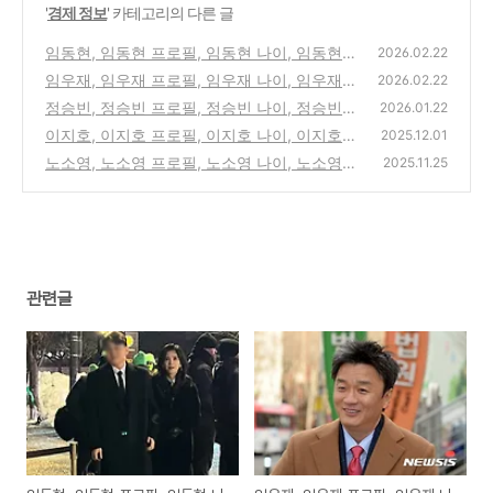
'
경제 정보
' 카테고리의 다른 글
임동현, 임동현 프로필, 임동현 나이, 임동현
2026.02.22
이부진, 임동현 서울대
임우재, 임우재 프로필, 임우재 나이, 임우재
(1)
2026.02.22
이부진, 임우재 근황
정승빈, 정승빈 프로필, 정승빈 나이, 정승빈
(0)
2026.01.22
넥스트키친, 정승빈 김슬아 대표
이지호, 이지호 프로필, 이지호 나이, 이지호
(2)
2025.12.01
임관식, 이지호 해군
노소영, 노소영 프로필, 노소영 나이, 노소영
(0)
2025.11.25
자녀, 노소영 위자료
(0)
관련글