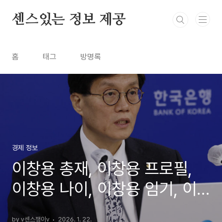
본문 바로가기
센스있는 정보 제공
홈
태그
방명록
경제 정보
이창용 총재, 이창용 프로필,
이창용 나이, 이창용 임기, 이
창용 환율
by v센스쟁이v
2026. 1. 22.