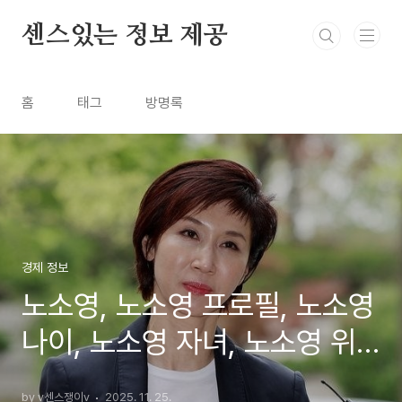
본문 바로가기
센스있는 정보 제공
홈
태그
방명록
경제 정보
노소영, 노소영 프로필, 노소영
나이, 노소영 자녀, 노소영 위
자료
by v센스쟁이v
2025. 11. 25.