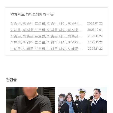
'
경제 정보
' 카테고리의 다른 글
정승빈, 정승빈 프로필, 정승빈 나이, 정승빈
2026.01.22
넥스트키친, 정승빈 김슬아 대표
이지호, 이지호 프로필, 이지호 나이, 이지호
(2)
2025.12.01
임관식, 이지호 해군
박홍근, 박홍근 프로필, 박홍근 나이, 박홍근
(0)
2025.11.22
하버드대, 박홍근 삼성전자
전영현, 전영현 프로필, 전영현 나이, 전영현
(1)
2025.11.22
삼성전자, 전영현 연봉
노태문, 노태문 프로필, 노태문 나이, 노태문
(1)
2025.11.22
삼성전자, 노태문 갤럭시
(1)
관련글