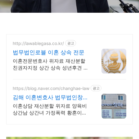
http://lawablegasa.co.kr/
광고
법무법인로블 이혼 상속 전문
이혼전문변호사 위자료 재산분할
친권자지정 상간 상속 성년후견 친
생자관계 전담
https://blog.naver.com/changhae-law
광고
김해 이혼변호사 법무법인창해
혼자서는 어려운 이혼
이혼상담 재산분할 위자료 양육비
상간남 상간녀 가정폭력 황혼이혼
사실혼 국제이혼 힘든 시간 혼자
앓지 마세요. 더 나은 미래를 위해,
법무법인 창해가 도와드립니다