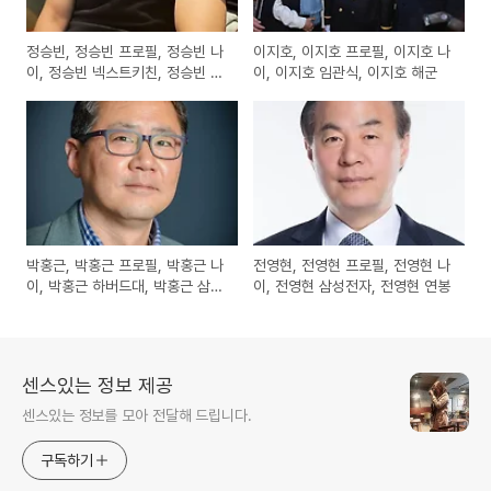
정승빈, 정승빈 프로필, 정승빈 나
이지호, 이지호 프로필, 이지호 나
이, 정승빈 넥스트키친, 정승빈 김
이, 이지호 임관식, 이지호 해군
슬아 대표
박홍근, 박홍근 프로필, 박홍근 나
전영현, 전영현 프로필, 전영현 나
이, 박홍근 하버드대, 박홍근 삼성
이, 전영현 삼성전자, 전영현 연봉
전자
센스있는 정보 제공
센스있는 정보를 모아 전달해 드립니다.
구독하기