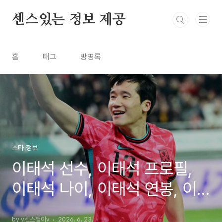
본문 바로가기
센스있는 정보 제공
홈
태그
방명록
스타 정보
이태석 선수, 이태석 프로필,
이태석 나이, 이태석 연봉, 이
태석 이을용
by v센스쟁이v
2026. 6. 23.