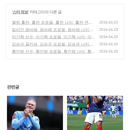
'
스타 정보
' 카테고리의 다른 글
엘링 홀란, 홀란 프로필, 홀란 나이, 홀란 연봉,
2026.06.23
홀란 월드컵
킬리안 음바페, 음바페 프로필, 음바페 나이,
(0)
2026.06.23
음바페 연봉, 음바페 국적
이기혁 선수, 이기혁 프로필, 이기혁 나이, 이
(0)
2026.06.20
기혁 연봉, 이기혁 이을용
김승규 골키퍼, 김승규 프로필, 김승규 나이,
(0)
2026.06.20
김승규 연봉, 김승규 김진경
황인범 선수, 황인범 프로필, 황인범 나이, 황
(0)
2026.06.20
인범 연봉, 황인범 와이프
(0)
관련글