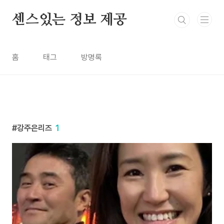
본문 바로가기
센스있는 정보 제공
홈
태그
방명록
강주은리즈
1