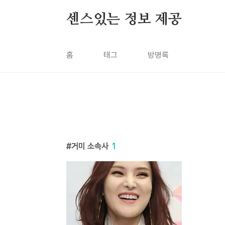
본문 바로가기
센스있는 정보 제공
홈
태그
방명록
거미 소속사
1