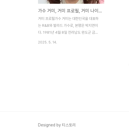
가수 거미, 거미 프로필, 거미 나이, 거미 콘서트, 거미 소속사
거미 프로필가수 거미는 대한민국을 대표하
는 R&B와 발라드 가수로, 본명은 박지연이
다. 1981년 4월 8일 전라남도 완도군 금당
면 울포리에서 태어났으며, 어린 시절 서울로
2025. 5. 14.
이주해 서울이수초등학교, 서문여자중학교,
세화여자고등학교를 거쳐 동덕여자대학교 실
용음악과를 졸업했다. 키 165cm, 혈액형 B
형으로, 가족으로는 부모님, 오빠, 남편 조정
석, 딸 조예원이 있다. 예명 ‘거미’는 ‘거대한
아름다움(巨美)’과 ‘거미줄에 걸리면 헤어날
수 없는 매력’을 뜻하며, 데뷔 전 소속사 대표
가 레게머리 휘날리는 모습을 보고 지었다고
한다. 2003년 YG엔터테인먼트 소속으로
정규 1집 Like Them을 발매하며 데뷔, ‘그
대 돌아오면’, ‘친구라도 될 걸 그랬어’로 주목
받았다. 그러나 데뷔 두 달 만에 성대결절..
Designed by 티스토리