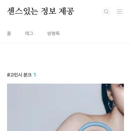
본문 바로가기
센스있는 정보 제공
홈
태그
방명록
고민시 분크
1