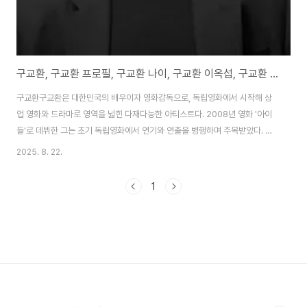
구교환, 구교환 프로필, 구교환 나이, 구교환 이옥섭, 구교환 장도연
구교환구교환은 대한민국의 배우이자 영화감독으로, 독립영화에서 시작해 상
업 영화와 드라마로 영역을 넓힌 다재다능한 아티스트다. 2008년 영화 '아이
들'로 데뷔한 그는 초기 독립영화에서 연기와 연출을 병행하며 주목받았다. 대
표작으로는 '제인'(2016), '메기'(2019) 등이 있으며, 이옥섭 감독과의 협업으
2025. 8. 22.
로 유명하다. 2021년 넷플릭스 'D.P.' 시리즈에서 한호열 상병 역으로 대중적
인기를 얻었고, '모가디슈'(2021)에서 북한 외교관 태준기 역으로 백상예술대
1
상 남우조연상을 수상했다. 2022년 '괴이'에서 초자연 현상을 연구하는 고고
학자 정기훈 역을 맡아 신현빈과 호흡을 맞췄다. 2024년 '기생수: 더 그레
이'에 출연하며 SF 장르에도 도전했다. 2025년은 '구교환의 해'로 불릴 만큼
다작..