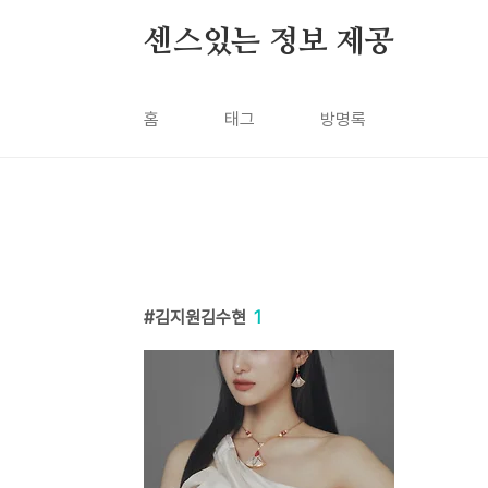
본문 바로가기
센스있는 정보 제공
홈
태그
방명록
김지원김수현
1