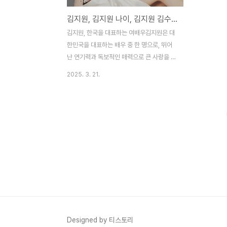
김지원, 김지원 나이, 김지원 김수현, 김지원 차기작
김지원, 한국을 대표하는 여배우김지원은 대
한민국을 대표하는 배우 중 한 명으로, 뛰어
난 연기력과 독보적인 매력으로 큰 사랑을 받
고 있다. 1992년 10월 19일 서울특별시 구
2025. 3. 21.
로구에서 태어난 그녀는 어린 시절부터 연예
계에 관심을 가졌다. 중학교 3학년 때 길거리
캐스팅으로 가수 연습생 생활을 시작했지만,
연기라는 새로운 길을 선택하며 배우로서의
꿈을 키워갔다. 2010년 LG '롤리팝 2' 광고
에서 그룹 빅뱅과 함께 데뷔하며 공식적으로
연예계에 발을 내디뎠다. 이후 '오란씨걸'로
불리며 온라인에서 화제를 모았고, 2011년
영화 '로맨틱 헤븐'과 MBC 시트콤 '하이킥!
짧은 다리의 역습'으로 본격적인 배우 활동을
시작했다. 그녀의 연기 경력은 '상속자
들'(2013)에서 유라헬 역으로 주목받으며 상
Designed by 티스토리