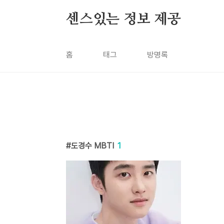
본문 바로가기
센스있는 정보 제공
홈
태그
방명록
도경수 MBTI
1