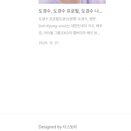
도경수, 도경수 프로필, 도경수 나이, 도경수 소속사, 도경수 mbti
도경수 프로필도경수(본명: 도경수, 영문:
Doh Kyung-soo)는 대한민국의 가수, 배우
로, 아이돌 그룹 EXO의 멤버이자 메인 보컬
로 활동 중이다. 1993년 1월 12일 서울에서
2025. 12. 31.
태어났으며, 무대명 D.O.(디오)로 알려져 있
다. 그는 2012년 EXO-K로 데뷔하며 K-
pop 신으로 떠올랐고, 그룹 내에서 안정된
보컬과 카리스마로 팬들의 사랑을 받고 있다.
음악 활동 외에도 연기 분야에서 두각을 나타
내, 2014년 SBS 드라마 '괜찮아, 사랑이
야'로 배우 데뷔한 후 다수의 작품에 출연했
다. 대표작으로는 영화 '형'(2016)에서 청룡
영화상 신인남우상을 수상한 바 있으며, '신
과 함께: 죄와 벌'(2017), '스윙키즈'(2018),
'더 문'(2023) 등에서 인상적인 연기를 보여
줬다. 최근..
Designed by 티스토리