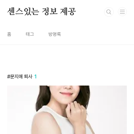
본문 바로가기
센스있는 정보 제공
홈
태그
방명록
문지애 퇴사
1