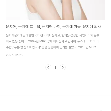
문지애, 문지애 프로필, 문지애 나이, 문지애 아들, 문지애 퇴사
문지애문지애는 대한민국의 전직 아나운서로, 현재는 성공한 사업가이자 유튜
버로 활동 중이다. 2006년 MBC 공채 아나운서로 입사해 '뉴스데스크', '피디
수첩', '푸른 밤 문지애입니다' 등을 진행하며 인기를 끌었다. 2013년 MBC 퇴
사 후 프리랜서로 활동하다가 최근에는 패션·뷰티 사업으로 대박을 터뜨렸다.
2025. 12. 21.
2025년 9월 유튜브 '생활명품 문지애'에서 "법인전환 기준을 넘었다"며 매출
100억 원 돌파를 암시해 화제를 모았다. 남편 전종환 아나운서와의 부부 생활
1
도 주목받는데, 2025년 12월 '전지적 참견 시점'에서 집과 일상이 공개됐다.
여기서 문지애는 민낯으로 등장하며 자연스러운 매력을 뽐냈고, 서울 자가 마
련에 자신의 경제적 기여가 컸음을 밝혔다. 아들 범민과의 케미도 방송에서 드
러나며 "똘..