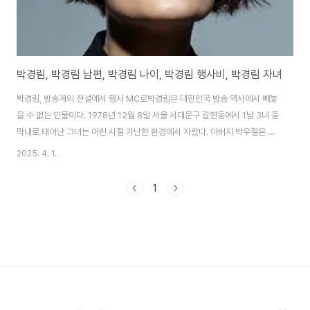
박경림, 박경림 남편, 박경림 나이, 박경림 행사비, 박경림 자녀
박경림, 방송계의 전설에서 행사 MC로박경림은 대한민국 방송 역사에서 빼놓
을 수 없는 인물이다. 1978년 12월 8일 서울 서대문구 갈현동에서 1남 3녀 중
막내로 태어난 그녀는 어린 시절 가난한 환경에서 자랐다. 아버지 박우철은 월
남전 참전 용사로 부상을 입고 상이 제대한 국가유공자였지만, 경제적 어려움
2025. 4. 1.
속에서 가족을 부양하며 힘겹게 살아갔다. 박경림은 이런 배경 속에서도 방송
인을 꿈꿨고, 중학교 시절 박수홍의 팬클럽 회장으로 활동하며 연예계와의 인
1
연을 쌓았다. 1998년 KBS 2FM 이본의 볼륨을 높여요에서 '돌발소녀'로 데뷔
하며 특유의 허스키한 목소리와 재치 있는 입담으로 주목받았다. 그녀의 전성
기는 2000년대 초반으로, 2001년 만 23세에 MBC 방송연예대상을 수상하
며 최연소 여성 수상자..