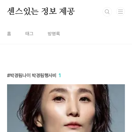
본문 바로가기
센스있는 정보 제공
홈
태그
방명록
박경림나이 박경림행사비
1