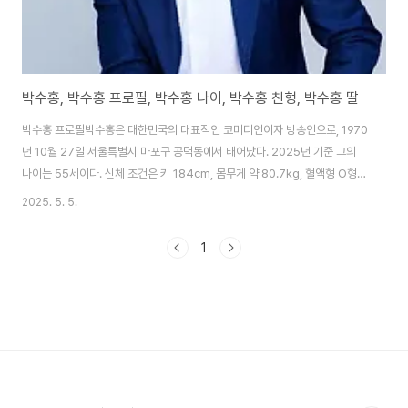
박수홍, 박수홍 프로필, 박수홍 나이, 박수홍 친형, 박수홍 딸
박수홍 프로필박수홍은 대한민국의 대표적인 코미디언이자 방송인으로, 1970
년 10월 27일 서울특별시 마포구 공덕동에서 태어났다. 2025년 기준 그의
나이는 55세이다. 신체 조건은 키 184cm, 몸무게 약 80.7kg, 혈액형 O형으
로 알려져 있다. 학력은 서울공덕초등학교, 마포중학교, 숭문고등학교를 거쳐
2025. 5. 5.
대림대학 영어과(전문학사), 한세대학교 관광경영학(학사), 그리고 한세대학교
경영대학원 경영학(석사)을 졸업하며 탄탄한 학문적 배경을 쌓았다. 종교는 개
1
신교(순복음)이며, 1991년 제1회 KBS 대학개그제에서 동상을 수상하며 데뷔
했다. 이후 KBS 공채 개그맨 7기로 활동을 시작하며 동기인 김국진, 김용만,
유재석 등과 함께 주목받았다. 그의 소속사는 현재 본인이 설립한 1인 기획사
‘다홍이랑엔..