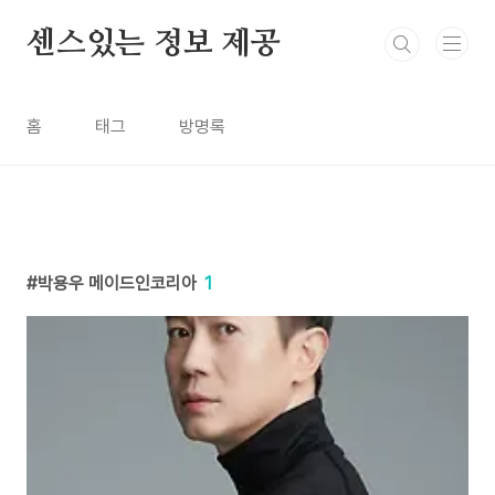
본문 바로가기
센스있는 정보 제공
홈
태그
방명록
박용우 메이드인코리아
1