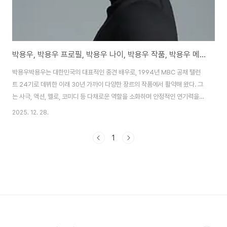
박용우, 박용우 프로필, 박용우 나이, 박용우 작품, 박용우 메이드인코리아
박용우박용우는 대한민국의 대표적인 중견 배우로, 1994년 MBC 공채 탤런
트 24기로 데뷔한 이래 30년 가까이 다양한 장르의 작품에서 활약해 왔다. 그
는 사극, 액션, 멜로, 코미디 등 다채로운 역할을 소화하며 안정적인 연기력을
인정받아왔다. 특히 악역과 선한 역할 사이를 오가는 캐릭터 해석으로 팬들의
2025. 12. 28.
사랑을 받고 있으며, 최근에도 드라마와 영화에서 활발한 활동을 이어가고 있
다. 2025년 현재, 그는 프레인 TPC 소속으로 활동 중이며, 디즈니+ 오리지널
1
시리즈 '메이드 인 코리아'를 비롯해 여러 작품에 출연하며 여전한 존재감을 과
시하고 있다. 박용우의 생애를 살펴보면, 그는 1971년 서울에서 태어났다. 아
버지가 공대 교수로, 처음에는 공대 진학을 권유받아 재수와 삼수를 했으나, 결
국 연기자의 꿈..