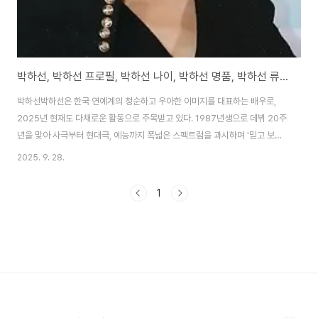
박하선, 박하선 프로필, 박하선 나이, 박하선 명품, 박하선 류수영
박하선박하선은 한국 연예계의 청순하고 우아한 이미지를 대표하는 배우로,
2025년 현재도 다채로운 활동으로 주목받고 있다. 1987년생으로 데뷔 20주
년을 맞아 사극부터 현대극, 예능까지 폭넓은 스펙트럼을 과시하며 '믿고 보는
배우'로 자리매김했다. 2005년 드라마 '사랑은 기적이 필요해'로 데뷔한 이래
2025. 9. 28.
'추적자'(2008), '시크릿 가든'(2010), '응급남녀'(2014) 등 히트작에서 강렬
한 인상을 남겼다. 특히 사극 '뿌리 깊은 나무'(2011)와 '동이'(2010)에서 조선
1
미녀의 전형을 보여주며 팬덤을 형성했다. 결혼 후에도 '황후의 품'(2018), '웹
드라마 사이코패스 여순정'(2025)으로 복귀하며 모성애 넘치는 연기를 선보
였다.2025년 9월 기준, 박하선의 활동은 라디오 DJ와 예..