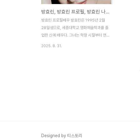
방효린, 방효린 프로필, 방효린 나이, 방효린 cg, 방효린 대역
방효린 프로필배우 방효린은 1995년 2월
28일생으로, 세종대학교 영화예술학과를 졸
업한 신예 배우다. 그녀는 학창 시절부터 연
극과 영화에 꾸준히 관심을 가져왔으며, 졸업
2025. 8. 31.
후 본격적으로 영화계에 발을 들였다. 2015
년 단편영화 **〈렛미인〉**을 통해 데뷔했는
데, 이 작품에서 순수하면서도 미묘한 감정을
담아내는 연기로 첫인상을 강하게 남겼다. 이
후 꾸준히 단편과 독립영화에 출연하면서 연
기 내공을 쌓았다. 그녀의 대표작으로는 〈로
웰에게〉(2017), 〈구름이 다소 끼겠습니다〉
(2020), 〈저 ㄴ을 어떻게 죽이지?〉(2021)
등이 있다. 특히 2021년 작품에서는 강렬한
연기를 선보이며 연기상을 수상하기도 했다.
이러한 경험은 방효린이 대중보다는 영화제
와 독립영화 팬들 사이에서 먼저 이름을 알리
Designed by 티스토리