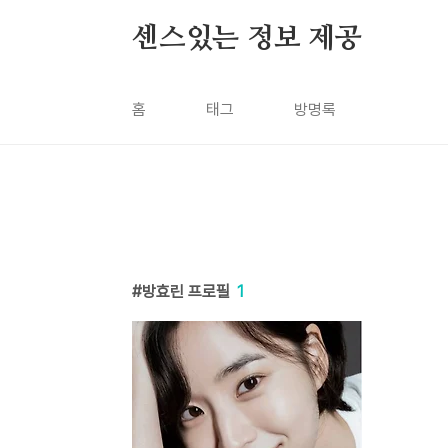
본문 바로가기
센스있는 정보 제공
홈
태그
방명록
방효린 프로필
1