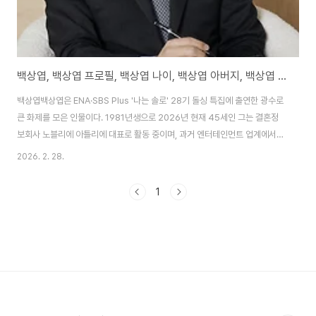
백상엽, 백상엽 프로필, 백상엽 나이, 백상엽 아버지, 백상엽 결정사
백상엽백상엽은 ENA·SBS Plus '나는 솔로' 28기 돌싱 특집에 출연한 광수로
큰 화제를 모은 인물이다. 1981년생으로 2026년 현재 45세인 그는 결혼정
보회사 노블리에 아틀리에 대표로 활동 중이며, 과거 엔터테인먼트 업계에서
A&R(Artists & Repertoire)로 음반 제작을 총괄했다. 프로그램에서 정희를
2026. 2. 28.
최종 선택하며 현실 커플로 발전한 그는 현재 알콩달콩한 연애를 이어가고 있
으며, 정희의 9살 딸을 자신의 막내딸처럼 아끼는 '딸바보' 아빠의 면모를 보여
1
주고 있다. 주말마다 키즈 카페를 다니며 가족처럼 지내는 근황이 인터뷰를 통
해 알려졌으며, "정희는 내 애기"라는 애칭으로 부르는 등 각별한 애정을 드러
냈다. 또한 음악 활동으로 객원 보컬들과 협업하는 '더 스위트' 프로젝트를 진
행..