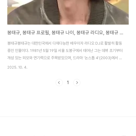
봉태규, 봉태규 프로필, 봉태규 나이, 봉태규 라디오, 봉태규 필라
봉태규봉태규는 대한민국에서 다재다능한 배우이자 라디오 DJ로 활발히 활동
중인 인물이다. 1981년 5월 19일 서울 도봉구에서 태어난 그는 데뷔 초기부터
개성 있는 외모와 연기력으로 주목받았으며, 드라마 '논스톱 4'(2003)에서 청
춘스타로 떠올랐다. 이후 영화 '가루지기'(2007)에서 변강쇠 역할을 통해 코
2025. 10. 4.
믹한 매력을 발휘했으나, 최근에는 '리턴'(2018), '펜트하우스'(2020) 등에서
지질하고 악랄한 악역으로 제2의 전성기를 맞이하고 있다. 이러한 변신은 그의
1
연기 스펙트럼을 넓혀준 동시에, '악역 전문 배우'라는 이미지를 굳혔다. 2015
년 사진작가 하시시박(필라)과 결혼한 후에는 가족 중심의 삶을 추구하며, 아들
봉시하(2015년생)와 딸 봉본비(2018년생)를 두고 평범한 부모 역할을..