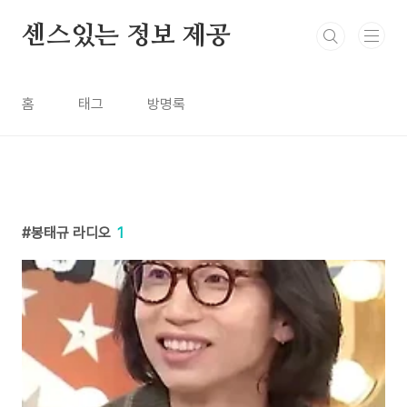
본문 바로가기
센스있는 정보 제공
홈
태그
방명록
봉태규 라디오
1