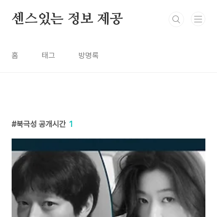
본문 바로가기
센스있는 정보 제공
홈
태그
방명록
북극성 공개시간
1