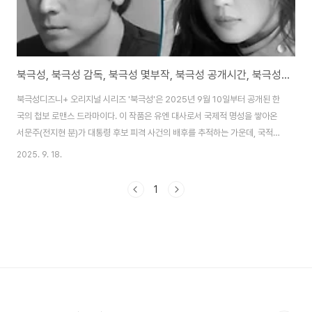
북극성, 북극성 감독, 북극성 몇부작, 북극성 공개시간, 북극성 결말
북극성디즈니+ 오리지널 시리즈 '북극성'은 2025년 9월 10일부터 공개된 한
국의 첩보 로맨스 드라마이다. 이 작품은 유엔 대사로서 국제적 명성을 쌓아온
서문주(전지현 분)가 대통령 후보 피격 사건의 배후를 추적하는 가운데, 국적
불명의 특수요원 백산호(강동원 분)와 함께 한반도를 위협하는 거대한 음모에
2025. 9. 18.
맞서는 이야기를 그린다. 총 제작비 700억 원 규모의 블록버스터로, 한국 드라
마 역사상 최대 예산을 투입해 제작되었다. 파라마운트 글로벌을 인수한 스카
1
이댄스 미디어가 최초로 참여한 한국 드라마이다. 줄거리는 정치 스릴러와 로
맨스를 절묘하게 결합한다. 단순한 액션 추격전이 아닌 인물들의 심리적 갈등
과 선택을 깊이 파고든다. 문주와 산호의 관계는 처음에는 신뢰와 의심의 경계
에서 출발한다. 점차 운명적인 ..