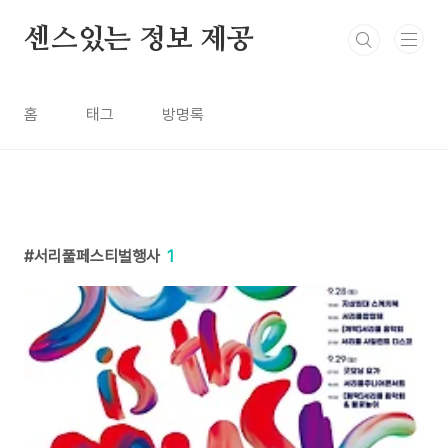
본문 바로가기
센스있는 정보 제공
홈
태그
방명록
서리풀페스티벌행사
1