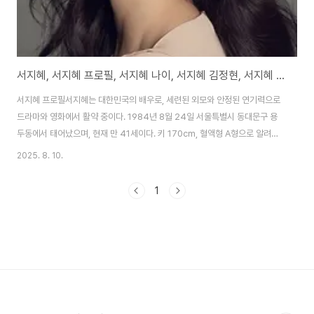
서지혜, 서지혜 프로필, 서지혜 나이, 서지혜 김정현, 서지혜 다우니
서지혜 프로필서지혜는 대한민국의 배우로, 세련된 외모와 안정된 연기력으로
드라마와 영화에서 활약 중이다. 1984년 8월 24일 서울특별시 동대문구 용
두동에서 태어났으며, 현재 만 41세이다. 키 170cm, 혈액형 A형으로 알려져
있으며, 성균관대학교 연기예술학과를 졸업했다. 고등학교 2학년 때 길거리 캐
2025. 8. 10.
스팅으로 연예계에 입문, 2002년 뮤직비디오로 데뷔한 후 2003년 KBS 드
라마 여름향기로 정식 데뷔했다. 초기에는 단역과 조연을 맡았으나, 2005년
1
KBS 신돈에서 노국공주 역으로 주목받으며 스타덤에 올랐다. 소속사는 IEUM
HASHTAG으로, 2023년 문화창고에서 이적했다. 가족으로는 부모님과 남동
생이 있으며, 미혼이다. 서지혜는 인스타그램(@jihye8024)을 통해 일상과
작품 활동을 ..