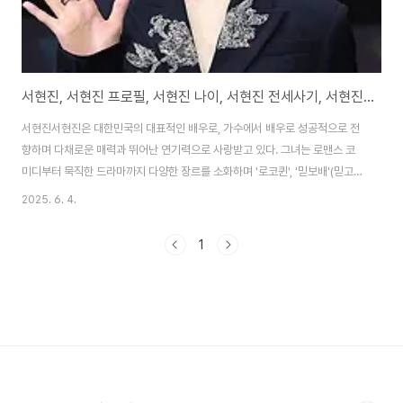
서현진, 서현진 프로필, 서현진 나이, 서현진 전세사기, 서현진 차기작
서현진서현진은 대한민국의 대표적인 배우로, 가수에서 배우로 성공적으로 전
향하며 다채로운 매력과 뛰어난 연기력으로 사랑받고 있다. 그녀는 로맨스 코
미디부터 묵직한 드라마까지 다양한 장르를 소화하며 '로코퀸', '믿보배'(믿고
보는 배우)라는 별칭을 얻었다. 1985년 2월 27일 서울특별시 노원구 상계동
2025. 6. 4.
에서 태어난 서현진은 어린 시절부터 한국무용을 전공하며 예술적 감각을 키웠
다. 이후 SM엔터테인먼트 소속 걸그룹 밀크(M.I.L.K)의 메인보컬로 데뷔했으
1
나, 그룹 해체 후 배우의 길을 선택해 꾸준히 연기 경력을 쌓았다. 그녀의 연기
인생은 2016년 tvN 드라마 또 오해영을 통해 전환점을 맞았으며, 이후 낭만닥
터 김사부, 블랙독, 트렁크 등에서 깊이 있는 연기로 호평받았다. 서현진은 캐릭
터에 대한 깊은 ..