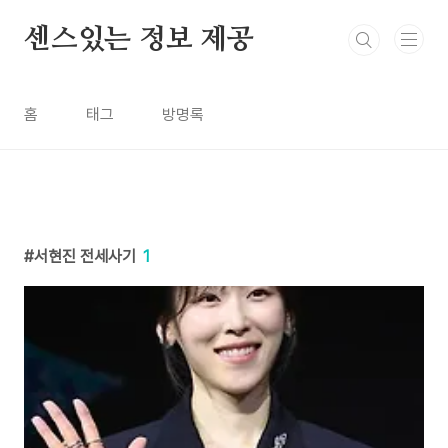
본문 바로가기
센스있는 정보 제공
홈
태그
방명록
서현진 전세사기
1