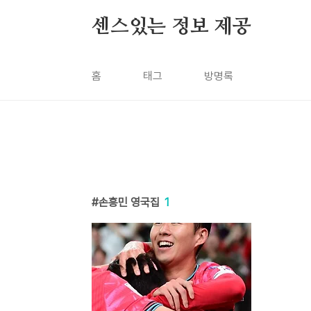
본문 바로가기
센스있는 정보 제공
홈
태그
방명록
손흥민 영국집
1