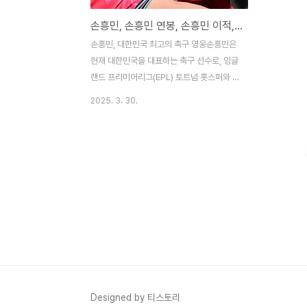
손흥민, 손흥민 연봉, 손흥민 이적, 손흥민 영국집
손흥민, 대한민국 최고의 축구 영웅손흥민은
현재 대한민국을 대표하는 축구 선수로, 잉글
랜드 프리미어리그(EPL) 토트넘 홋스퍼와 대
한민국 국가대표팀의 주장을 맡고 있다.
2025. 3. 30.
1992년 7월 8일 강원도 춘천에서 태어난 그
는 어린 시절부터 축구에 재능을 보이며, 아
버지 손웅정의 엄격한 지도 아래 성장했다.
그의 축구 여정은 독일 함부르크 SV 유스팀
에서 본격적으로 시작되었으며, 16세에 독일
로 건너가 프로 무대에 데뷔했다. 2010년 함
부르크 SV에서 분데스리가 첫 경기를 치른
그는 빠르게 주목받는 유망주로 떠올랐다. 이
후 2013년 바이어 레버쿠젠으로 이적하며
클럽 역사상 최고 이적료를 기록했고, 2015
년에는 토트넘 홋스퍼로 이적하며 아시아 선
수 최고 이적료(약 3천만 유로)를 경신했다.
Designed by 티스토리