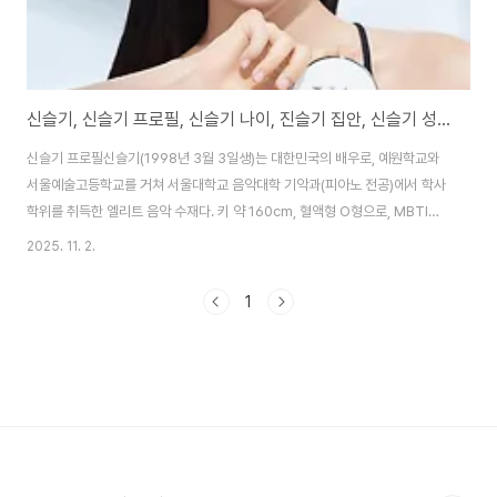
신슬기, 신슬기 프로필, 신슬기 나이, 진슬기 집안, 신슬기 성형 전
신슬기 프로필신슬기(1998년 3월 3일생)는 대한민국의 배우로, 예원학교와
서울예술고등학교를 거쳐 서울대학교 음악대학 기악과(피아노 전공)에서 학사
학위를 취득한 엘리트 음악 수재다. 키 약 160cm, 혈액형 O형으로, MBTI는
ENFJ로 알려져 있으며, 본명과 활동명이 동일하다. 2020년 전국춘향선발대
2025. 11. 2.
회에서 '진(眞)'으로 입상하며 미모와 예의범절로 주목받았고, 2022년 넷플릭
스 '솔로지옥 시즌2' 출연으로 대중적 인지도를 폭발적으로 높였다. 이 프로그
1
램에서 덱스(김진영)와의 설레는 썸으로 '손가락 플러팅' 장면이 바이럴 히트를
치며, 현실적 매력과 단아한 비주얼로 '천상계 미인'이라는 별명을 얻었다. 이후
본격 배우로 전향해 2024년 TVING 오리지널 '피라미드 게임'에서 서도아 역
으로 ..