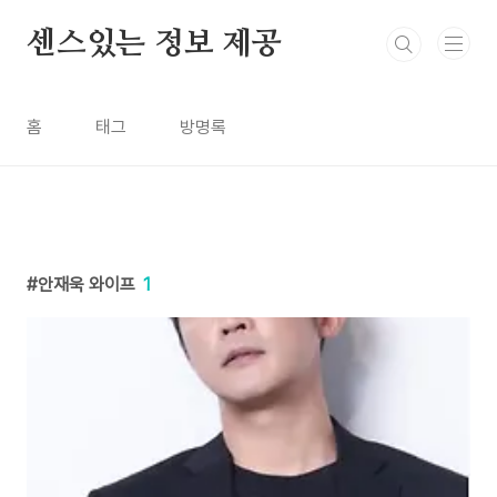
본문 바로가기
센스있는 정보 제공
홈
태그
방명록
안재욱 와이프
1