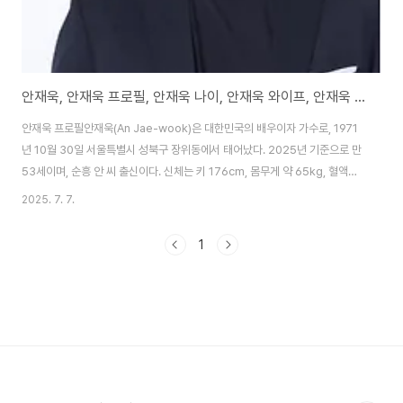
안재욱, 안재욱 프로필, 안재욱 나이, 안재욱 와이프, 안재욱 최진실
안재욱 프로필안재욱(An Jae-wook)은 대한민국의 배우이자 가수로, 1971
년 10월 30일 서울특별시 성북구 장위동에서 태어났다. 2025년 기준으로 만
53세이며, 순흥 안 씨 출신이다. 신체는 키 176cm, 몸무게 약 65kg, 혈액형
A형으로 알려져 있다. 학력은 서울월곡초등학교, 신창중학교, 경동고등학교를
2025. 7. 7.
졸업하고, 서울예술대학교 연극과에서 전문학사를 취득했으며, 연세대학교 행
정대학원 사회복지학 석사과정에 입학했으나 현재 휴학 중이다. 가족으로는 부
1
모님, 1980년생 남동생 안재현, 아내 최현주(2015년 결혼), 딸 안수현(2016
년생), 아들 안도현(2021년생)이 있다. 그는 1994년 MBC 23기 공채 탤런
트로 데뷔, 드라마 눈먼 새의 노래에서 시각장애인 강영우 박사 역으로 호평..