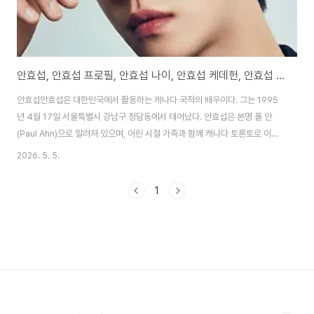
안효섭, 안효섭 프로필, 안효섭 나이, 안효섭 케데헌, 안효섭 계란
안효섭안효섭은 대한민국에서 활동하는 캐나다 국적의 배우이다. 그는 1995
년 4월 17일 서울특별시 강남구 청담동에서 태어났다. 안효섭은 본명 폴 안
(Paul Ahn)으로 알려져 있으며, 어린 시절 가족과 함께 캐나다 토론토로 이민
을 갔다. 그는 홀로 한국으로 돌아와 연기자의 꿈을 이루었다. 안효섭은
2026. 5. 5.
188cm의 큰 키와 훈훈한 외모로 주목받는다. 그는 2015년 tvN 예능을 통해
데뷔했다. 안효섭은 SBS 드라마 낭만닥터 김사부 시리즈와 사내맞선으로 큰
1
사랑을 받았다. 그는 2025년 넷플릭스 애니메이션 케이팝 데몬 헌터스에서
사자보이즈 진우 목소리를 맡아 글로벌 인기를 끌었다. 안효섭은 2026년
Met Gala에 한국 배우로는 11년 만에 참석해 Valentino와 함께 레드카펫을
밟았다. 그의 ..