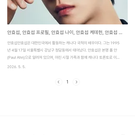
안효섭, 안효섭 프로필, 안효섭 나이, 안효섭 케데헌, 안효섭 계란
안효섭안효섭은 대한민국에서 활동하는 캐나다 국적의 배우이다. 그는 1995
년 4월 17일 서울특별시 강남구 청담동에서 태어났다. 안효섭은 본명 폴 안
(Paul Ahn)으로 알려져 있으며, 어린 시절 가족과 함께 캐나다 토론토로 이민
을 갔다. 그는 홀로 한국으로 돌아와 연기자의 꿈을 이루었다. 안효섭은
2026. 5. 5.
188cm의 큰 키와 훈훈한 외모로 주목받는다. 그는 2015년 tvN 예능을 통해
데뷔했다. 안효섭은 SBS 드라마 낭만닥터 김사부 시리즈와 사내맞선으로 큰
1
사랑을 받았다. 그는 2025년 넷플릭스 애니메이션 케이팝 데몬 헌터스에서
사자보이즈 진우 목소리를 맡아 글로벌 인기를 끌었다. 안효섭은 2026년
Met Gala에 한국 배우로는 11년 만에 참석해 Valentino와 함께 레드카펫을
밟았다. 그의 ..