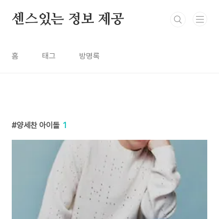
본문 바로가기
센스있는 정보 제공
홈
태그
방명록
양세찬 아이돌
1