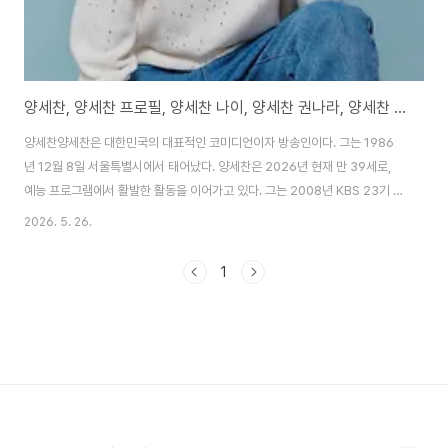
양세찬, 양세찬 프로필, 양세찬 나이, 양세찬 권나라, 양세찬 아이돌
양세찬양세찬은 대한민국의 대표적인 코미디언이자 방송인이다. 그는 1986
년 12월 8일 서울특별시에서 태어났다. 양세찬은 2026년 현재 만 39세로,
예능 프로그램에서 활발한 활동을 이어가고 있다. 그는 2008년 KBS 23기 공
채 개그맨으로 데뷔한 후 《개그콘서트》에서 다양한 코너로 인기를 끌었다. 양
2026. 5. 26.
세찬은 《런닝맨》 고정 멤버로 오랜 기간 사랑받으며 국민 예능인으로 자리 잡
았다. 그는 《1박 2일》 시즌4와 《라디오스타》 등에서 재치 있는 입담과 유머를
1
발휘한다. 양세찬은 권나라와의 열애설로 한때 화제를 모았으나 사실무근으로
정리됐다. 그는 2026년에도 《런닝맨》에서 에너지 넘치는 모습을 보여주며 시
청자들에게 웃음을 선사한다. 양세찬은 아이돌 팬으로서 다양한 아이돌 프로그
램에 출연하며 친근한 이..