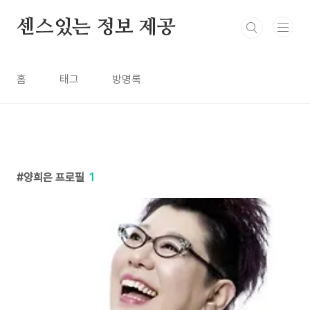
본문 바로가기
센스있는 정보 제공
홈
태그
방명록
양희은 프로필
1