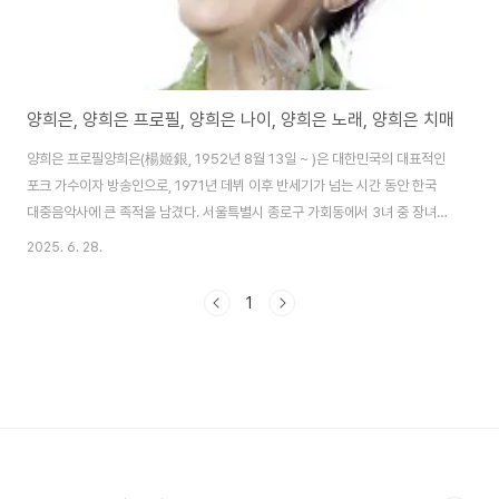
양희은, 양희은 프로필, 양희은 나이, 양희은 노래, 양희은 치매
양희은 프로필양희은(楊姬銀, 1952년 8월 13일 ~ )은 대한민국의 대표적인
포크 가수이자 방송인으로, 1971년 데뷔 이후 반세기가 넘는 시간 동안 한국
대중음악사에 큰 족적을 남겼다. 서울특별시 종로구 가회동에서 3녀 중 장녀로
태어났으며, 청주 양 씨 본관을 가진다. 학력은 서울재동초등학교, 경기여자중
2025. 6. 28.
학교, 경기여자고등학교를 거쳐 서강대학교 사학과를 졸업했다. 그녀의 아버지
는 한국전쟁에 참전한 육군 대령 출신으로, 양희은이 초등학교 6학년(1964
1
년) 때 병으로 사망하여 가정은 경제적 어려움을 겪었다. 이러한 배경은 그녀가
어린 나이에 가수로서 활동을 시작하게 된 계기가 되었다. 1971년 대학 1학년
때 데뷔곡 '아침 이슬'로 가요계에 첫발을 내디뎠으며, 이 곡은 민주화 운동의
상징으로 자리 ..