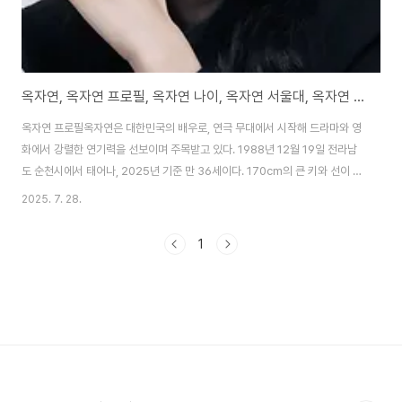
옥자연, 옥자연 프로필, 옥자연 나이, 옥자연 서울대, 옥자연 김대호
옥자연 프로필옥자연은 대한민국의 배우로, 연극 무대에서 시작해 드라마와 영
화에서 강렬한 연기력을 선보이며 주목받고 있다. 1988년 12월 19일 전라남
도 순천시에서 태어나, 2025년 기준 만 36세이다. 170cm의 큰 키와 선이 굵
은 외모로 강인한 캐릭터를 주로 연기하며, 2012년 연극 손님으로 데뷔했다.
2025. 7. 28.
서울대학교 인문대학 미학과를 졸업하고 헬싱키대학교 대학원에서 철학 석사
학위를 취득한 독특한 학력으로 ‘엄친딸’이라는 수식어를 얻었다. 그녀는 학창
1
시절 전교 1등을 유지하며 우수한 성적으로 공부에 매진했으며, 원래 법조인을
꿈꿨으나 대학 3학년 때 연극 3월의 눈을 보고 배우의 길로 전향했다. 옥자연
은 2020년 OCN 드라마 경이로운 소문에서 악역 백향희로 대중적 인지도를
얻었으며, 2021..