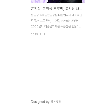
윤일상, 윤일상 프로필, 윤일상 나이, 윤일상 저작권료, 윤일상 작곡
윤일상 프로필윤일상은 대한민국의 대표적인
작곡가, 프로듀서, 가수로, 1990년대부터
2000년대 대중음악계를 주름잡은 인물이
다. 본명은 윤일상이며, 1974년 2월 21일 서
2025. 7. 11.
울특별시에서 태어났다. 경희대학교 포스트
모던 음악학과를 졸업하며 음악적 기반을 다
졌고, 외삼촌인 드라마 '모래시계' 음악감독
최경식의 영향을 받아 19세에 작곡을 시작했
다. 1992년 박준희의 'Oh, Boy'와
'KukKuk'으로 데뷔, 1993년 Mr.2의 '난 단
지 나일뿐'으로 첫 히트를 기록했다. 1995년
DJ DOC 3집 프로듀싱으로 밀리언셀러를
달성하며 스타 작곡가로 떠올랐다. 1996년
과 1997년 SBS 최고 작곡가상을 연속 수상
했으며, 그의 곡이 과도하게 방송을 독점하자
'윤일상 쿼터제'라는 방송사 제한 조치가 생..
Designed by 티스토리