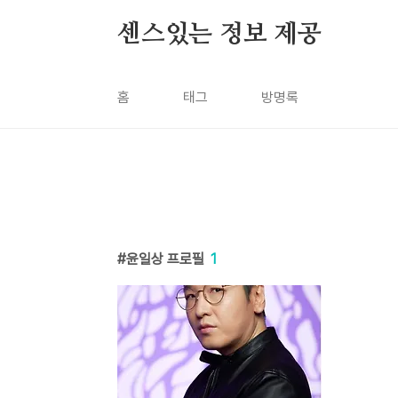
본문 바로가기
센스있는 정보 제공
홈
태그
방명록
윤일상 프로필
1