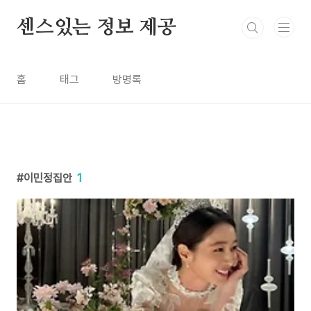
본문 바로가기
센스있는 정보 제공
홈
태그
방명록
이민정집안
1