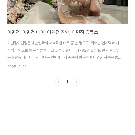
이민정, 이민정 나이, 이민정 집안, 이민정 유튜브
이민정이민정은 대한민국의 대표적인 배우 중 한 명으로, 뛰어난 연기력과 매
력적인 외모로 많은 사랑을 받고 있는 인물이다. 1982년 2월 16일 서울 강남
구 청담동에서 태어난 그녀는 연예계에서 꾸준히 활동하며 다양한 작품을 통해
대중과 소통해 왔다. 그녀의 연기 경력은 2003년 영화 여고괴담 3에서의 단
2025. 3. 31.
역 출연으로 시작되었으며, 이후 여러 드라마와 영화에서 조연과 단역을 거치
며 경험을 쌓았다. 그러다 2009년 드라마 꽃보다 남자에서 구준표 역(이민호)
1
의 약혼녀 하재경 역을 맡아 대중의 주목을 받기 시작했다. 이 작품을 계기로 그
녀의 이름이 본격적으로 알려졌고, 이어진 그대 웃어요에서의 주연 역할로 배
우로서의 입지를 확고히 다졌다. 이민정의 매력은 단순히 외모에만 국한되지
않는다. 그녀는 털털하고 유쾌..