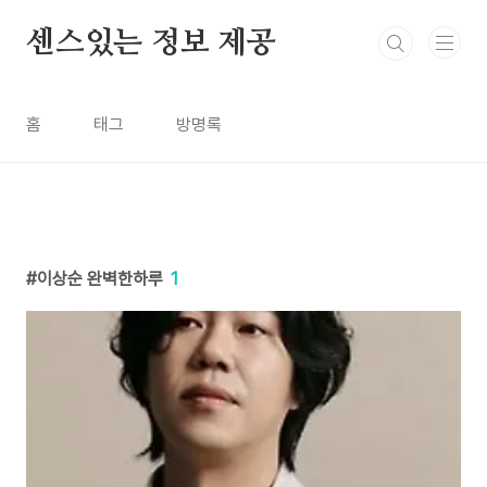
본문 바로가기
센스있는 정보 제공
홈
태그
방명록
이상순 완벽한하루
1