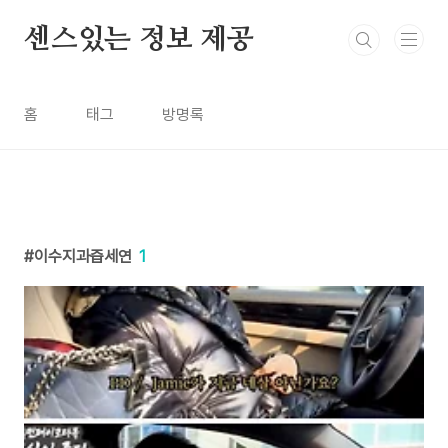
본문 바로가기
센스있는 정보 제공
홈
태그
방명록
이수지과즙세연
1