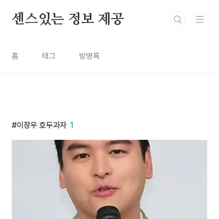
본문 바로가기
센스있는 정보 제공
홈
태그
방명록
이장우 호두과자
1