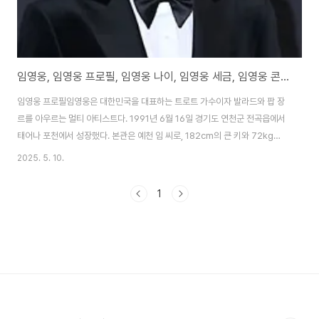
임영웅, 임영웅 프로필, 임영웅 나이, 임영웅 세금, 임영웅 콘서트
임영웅 프로필임영웅은 대한민국을 대표하는 트로트 가수이자 발라드와 팝 장
르를 아우르는 멀티 아티스트다. 1991년 6월 16일 경기도 연천군 전곡읍에서
태어나 포천에서 성장했다. 본관은 예천 임 씨로, 182cm의 큰 키와 72kg의
체중, A형 혈액형, INFJ MBTI를 가졌다. 학력은 송우초등학교, 갈월중학교,
2025. 5. 10.
동남고등학교를 거쳐 경복대학교 남양주캠퍼스 실용음악과(전문학사)를 졸업
했다. 군 복무는 육군 제3보병사단에서 병장으로 만기 전역하며 마쳤다. 2016
1
년 물고기뮤직 소속으로 디지털 싱글 미워요로 데뷔한 그는 2020년 TV조선
내일은 미스터트롯에서 진(1위)을 차지하며 스타덤에 올랐다. 대표곡으로는 별
빛 같은 나의 사랑아, 사랑은 늘 도망가, 온기 등이 있으며, 유튜브 채널은 100
만 구독자를..