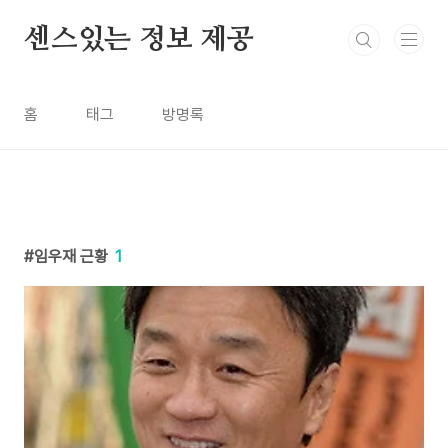
본문 바로가기
센스있는 정보 제공
홈
태그
방명록
임우재 근황
1