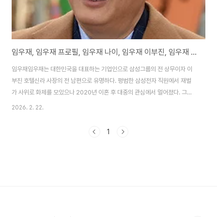
임우재, 임우재 프로필, 임우재 나이, 임우재 이부진, 임우재 근황
임우재임우재는 대한민국을 대표하는 기업인으로 삼성그룹의 전 상무이자 이
부진 호텔신라 사장의 전 남편으로 유명하다. 평범한 삼성전자 직원에서 재벌
가 사위로 화제를 모았으나 2020년 이혼 후 대중의 관심에서 멀어졌다. 그는
삼성전기 고문으로 활동하며 경영 능력을 인정받았으나 이혼 소송 과정에서 그
2026. 2. 22.
룹과 인연을 끊었다. 2026년 현재 그는 위계 공무집행방해 등의 혐의로 징역
형을 받은 사실이 SBS 그것이 알고 싶다를 통해 간접적으로 드러나며 논란의
1
중심에 섰다. 방송에서 가명 '표 씨'로 등장한 그는 무속인 여자친구의 범죄(할
머니 감금·폭행)에 가담한 것으로 지목되었으며 연천군 시골마을 헛간에 얹혀
사는 생활을 한 것으로 알려졌다. 위자료 141억 원을 받은 후에도 사회 활동 없
이 은둔 생활을 이어가고 있으며..