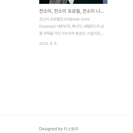
전소미, 전소미 프로필, 전소미 나이, 전소미 워터밤, 전소미 이어폰
전소미 프로필전소미(Ennik Somi
Douma)는 대한민국, 캐나다, 네덜란드의 삼
중 국적을 가진 가수이자 방송인, 사업가로,
2016년 Mnet 서바이벌 프로그램 프로듀스
2025. 8. 5.
101에서 1위를 차지하며 프로젝트 걸그룹 아
이오아이의 센터로 데뷔했다. 2001년 3월 9
일 캐나다 온타리오주 윈저에서 네덜란드계
캐나다인 아버지 매튜 다우마와 한국인 어머
니 전선희 사이에서 태어났으며, 생후 6개월
만에 한국으로 이주해 서울 서대문구 연희동
에서 자랐다. JYP엔터테인먼트 연습생 시절
SIXTEEN에 출연했으나 트와이스 멤버로 발
탁되지 못했지만, 이후 프로듀스 101을 통해
대중적 인지도를 얻었다. 2018년 JYP와 계
약을 해지하고 YG엔터테인먼트 산하 더블랙
레이블로 이적, 2019년 6월 13일 싱글
Designed by 티스토리