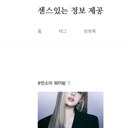
본문 바로가기
센스있는 정보 제공
홈
태그
방명록
전소미 워터밤
1