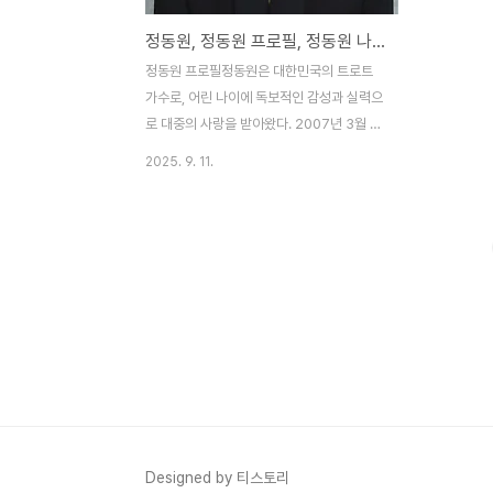
정동원, 정동원 프로필, 정동원 나이, 정동원 군대, 정동원 무면허 운전
정동원 프로필정동원은 대한민국의 트로트
가수로, 어린 나이에 독보적인 감성과 실력으
로 대중의 사랑을 받아왔다. 2007년 3월 19
일 제주도에서 태어나 경상남도 하동에서 성
2025. 9. 11.
장했으며, 2025년 기준 만 18세이다. 현재
서울공연예술고등학교에 재학 중이며, 소속
사는 쇼플레이 엔터테인먼트이다. 2019년
싱글 앨범 Miracle로 데뷔한 그는 2020년
TV조선 내일은 미스터트롯에서 최종 5위를
차지하며 ‘트로트 신동’으로 불리게 되었다.
그의 음악은 전통 트로트의 깊은 감성을 현대
적으로 재해석하며, 나이에 비해 성숙한 무대
매너와 노래 실력으로 전 세대에 걸쳐 사랑받
는다. 정동원은 키 약 175cm, 혈액형 A형,
MBTI INFP로 알려져 있으며, 가족으로는
할아버지, 아버지, 어머니가 있다. 특히 할아..
Designed by 티스토리