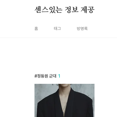
본문 바로가기
센스있는 정보 제공
홈
태그
방명록
정동원 군대
1