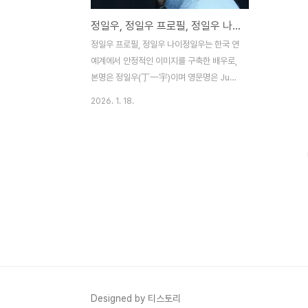
정일우, 정일우 프로필, 정일우 나이, 정일우 투병, 정일우 연애
정일우 프로필, 정일우 나이정일우는 한국 연
예계에서 안정적인 이미지를 구축한 배우로,
본명은 정일우(丁一宇)이며 영문명은 Jung
Il-woo다. 1987년 9월 9일 서울특별시 동
2026. 1. 18.
작구 대방동에서 태어났으며, 2026년 현재
나이는 39세다. 키 184cm, 몸무게 64kg,
혈액형 O형으로, 본관은 나주 정 씨 초암공파
다. 가족으로는 아버지 정해훈, 어머니 심연
옥 교수(직물연구자), 그리고 1983년생 누나
정시선이 있다. 학력은 서울대림초등학교, 서
울성남중학교, 영등포고등학교를 거쳐 한양
대학교 연극영화학과 학사, 한양대학교 대학
원 문화콘텐츠학과 석사 과정을 밟았다. 종교
는 천주교(세례명: 라파엘)로 알려져 있다. 정
일우의 연예계 데뷔는 2006년 MBC 시트콤
'거침없이 하이킥'에서 이윤호 역으로, ..
Designed by 티스토리