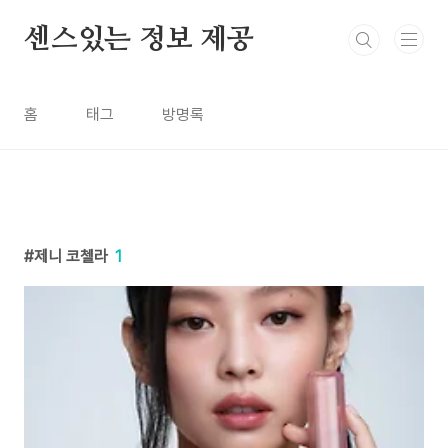
본문 바로가기
센스있는 정보 제공
홈
태그
방명록
제니 코첼라
1