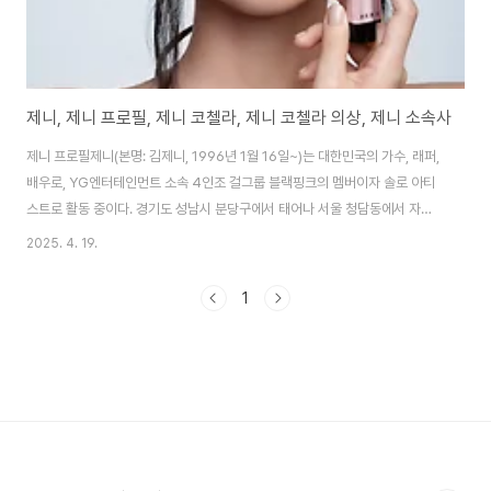
제니, 제니 프로필, 제니 코첼라, 제니 코첼라 의상, 제니 소속사
제니 프로필제니(본명: 김제니, 1996년 1월 16일~)는 대한민국의 가수, 래퍼,
배우로, YG엔터테인먼트 소속 4인조 걸그룹 블랙핑크의 멤버이자 솔로 아티
스트로 활동 중이다. 경기도 성남시 분당구에서 태어나 서울 청담동에서 자란
그는 외동딸로, 어머니의 패션에 대한 열정이 그의 스타일에 큰 영향을 미쳤다.
2025. 4. 19.
8세에 뉴질랜드로 유학을 떠나 5년간 오클랜드에서 생활하며 영어를 유창하
게 구사하게 되었다. 이 시기에 K-POP, 특히 YG 음악에 매력을 느껴 가수의
1
꿈을 키웠다. 2010년, 14세에 한국으로 돌아와 YG 오디션에 합격, 5년 11개
월의 연습생 생활 끝에 2016년 블랙핑크로 데뷔했다. 팀에서 메인래퍼와 리드
보컬을 맡으며, 안정적인 보컬과 독특한 저음톤으로 많은 파트를 소화한다.
2018년 ..