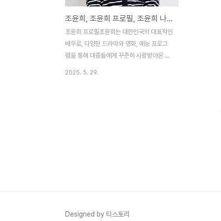
조윤희, 조윤희 프로필, 조윤희 나이, 조윤희 로아, 조윤희 고민시
조윤희 프로필조윤희는 대한민국의 대표적인
배우로, 다양한 드라마와 영화, 예능 프로그
램을 통해 대중들에게 꾸준히 사랑받아온 인
물이다. 1998년 고등학생 시절 길거리 캐스
2025. 5. 29.
팅을 통해 패션 잡지 '에꼴'의 모델로 데뷔하
며 연예계에 첫발을 내디뎠다. 이후 1999년
가수 이수영의 뮤직비디오 'I Believe'에 출
연하며 본격적인 연기 활동을 시작했다. 이수
영의 뮤직비디오에 다수 출연하며 '이수영 뮤
비 전담 배우'라는 별칭을 얻을 정도로 초기
에 큰 주목을 받았다. 그녀는 시트콤 '오렌
지'(2002)를 통해 정식 배우로 데뷔했으며,
이후 '넝쿨째 굴러온 당신'(2012), '나
인'(2013), '월계수 양복점 신사들'(2016),
'사랑은 뷰티풀 인생은 원더풀'(2019) 등 다
양한 작품에서 활약하며 연기력을 ..
Designed by 티스토리