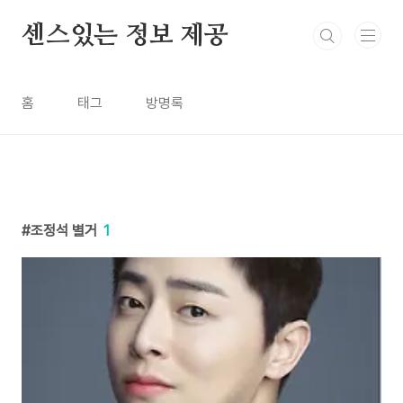
본문 바로가기
센스있는 정보 제공
홈
태그
방명록
조정석 별거
1