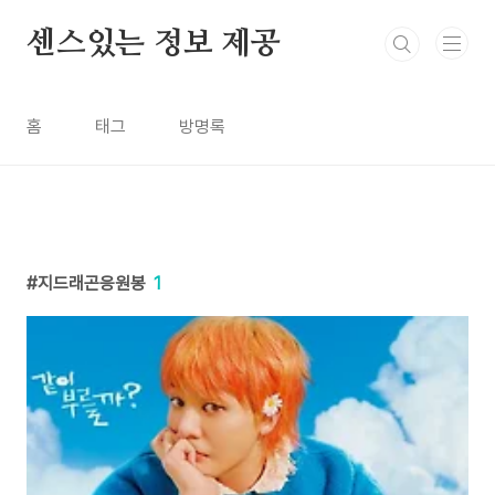
본문 바로가기
센스있는 정보 제공
홈
태그
방명록
지드래곤응원봉
1