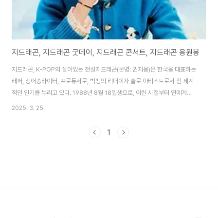
지드래곤, 지드래곤 굿데이, 지드래곤 콘서트, 지드래곤 응원봉
지드래곤, K-POP의 살아있는 전설지드래곤(본명: 권지용)은 한국을 대표하는
래퍼, 싱어송라이터, 프로듀서로, 빅뱅의 리더이자 솔로 아티스트로서 전 세계
적인 인기를 누리고 있다. 1988년 8월 18일생으로, 어린 시절부터 연예계에
입문해 2006년 빅뱅으로 데뷔하며 K-POP의 판도를 바꾼 인물로 평가받는
2025. 3. 25.
다. 그의 음악은 힙합, 팝, 일렉트로닉 등 다양한 장르를 넘나들며 독창적인 스
타일과 트렌디한 감각으로 유명하다. 특히 ‘Heartbreaker’, ‘Crooked’,
1
‘Good Boy’ 같은 히트곡들은 그의 음악적 재능을 증명하며 팬덤을 넘어 대중
에게도 깊은 인상을 남겼다. 2025년 현재, 지드래곤은 여전히 K-POP의 살아
있는 전설로 불리며, 최근에는 음악 활동뿐 아니라 예능과 콘서트로 팬들과의..