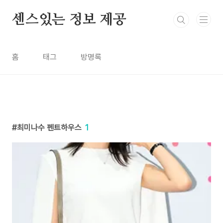
본문 바로가기
센스있는 정보 제공
홈
태그
방명록
최미나수 펜트하우스
1