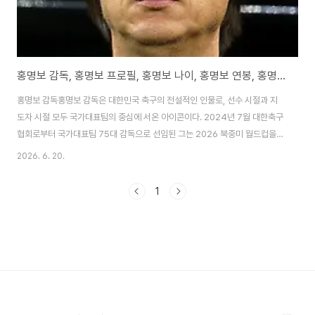
홍명보 감독, 홍명보 프로필, 홍명보 나이, 홍명보 연봉, 홍명보 월드컵
홍명보 감독홍명보 감독은 대한민국 축구의 전설적인 인물로, 선수 시절과 지
도자 시절 모두 국가대표팀의 중심에 서온 아이콘이다. 2024년 7월 대한축구
협회로부터 국가대표팀 75대 감독으로 선임된 그는 2026 북중미 월드컵을
준비하며 '홍명보호 2기'를 이끌고 있다. 2026년 6월 현재 멕시코 과달라하
2026. 6. 20.
라에서 열린 체코와의 조별리그 1차전에서 과감한 교체 카드로 2-1 역전승을
거두며 BBC 등 외신의 찬사를 받았다. 손흥민, 이강인, 김민재 등 유럽파를 중
1
심으로 한 26인 엔트리를 확정하고, 16강 이상의 성적을 목표로 삼고 있다. 선
수 시절 2002 한일 월드컵 4강 신화의 주역이었던 그는 지도자로서도 2012
런던 올림픽 동메달, 울산 HD 감독 시절 K리그 우승 등 화려한 경력을 쌓았다.
2026..