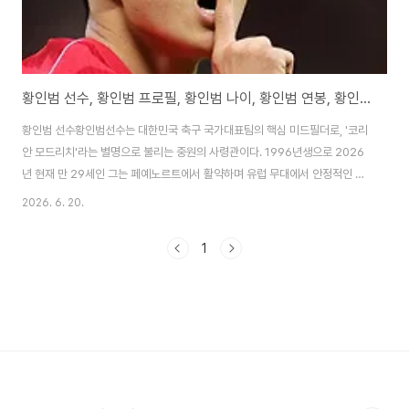
황인범 선수, 황인범 프로필, 황인범 나이, 황인범 연봉, 황인범 와이프
황인범 선수황인범선수는 대한민국 축구 국가대표팀의 핵심 미드필더로, '코리
안 모드리치'라는 별명으로 불리는 중원의 사령관이다. 1996년생으로 2026
년 현재 만 29세인 그는 페예노르트에서 활약하며 유럽 무대에서 안정적인 기
량을 발휘하고 있다. 2026 북중미 월드컵 조별리그 체코전에서 1골 1 도움의
2026. 6. 20.
맹활약으로 팀의 역전승을 이끌며 POTM에 선정되었고, A~H조 통합 베스트
11에 이름을 올렸다. 홍명보 감독의 신뢰를 받는 그는 패스 정확도와 전술 이해
1
도가 뛰어나며, 수비와 공격을 연결하는 역할을 완벽하게 수행한다. 대전 출신
으로 충남기계공업고등학교를 거쳐 K리그 대전 시티즌에서 데뷔한 그는 밴쿠
버, 루빈 카잔, 올림피아코스 등을 거쳐 2024년 페예노르트로 이적했다.
2026 월드컵에서는 부상 회..