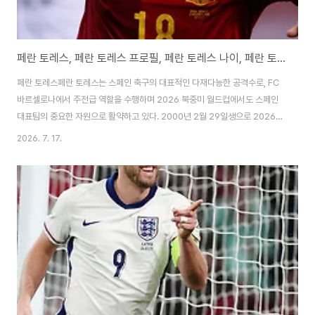
페란 토레스, 페란 토레스 프로필, 페란 토레스 나이, 페란 토레스 이강인, 페란 토레스 연봉
페란 토레스페란 토레스는 스페인 축구의 대표적인 다재다능한 공격수로, FC
바르셀로나에서 주전급 역할을 수행하며 2026 북중미 월드컵에서도 스페인
대표팀의 중요한 자원으로 활약하고 있다. 2000년 2월 29일생으로 2026년
현재 만 26세인 그는 Valencia 유스 출신으로 Manchester City를 거쳐
2026. 7. 17.
2022년 1월 바르셀로나에 합류했다. 초기 적응 어려움을 겪었으나 2024-
25 시즌부터 안정적인 출전 기회를 잡으며 라 리가와 챔피언스리그에서 꾸준
한 골과 어시스트를 기록했다. 2025-26 시즌에도 40경기 이상 출전하며 19
골을 넣는 등 공격 옵션으로서의 가치를 입증했다. 2026 월드컵 조별리그와
16강에서 교체 출전하며 팀의 공격에 활력을 불어넣었고, Luis Enrique 감독
의..