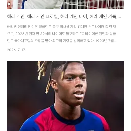
해리 케인, 해리 케인 프로필, 해리 케인 나이, 해리 케인 가족, 해리 케인 연봉
해리 케인해리 케인은 잉글랜드 축구 역사상 가장 위대한 스트라이커 중 한 명
으로, 2026년 현재 만 32세의 나이에도 불구하고 FC 바이에른 뮌헨과 잉글
랜드 국가대표팀의 주장을 맡아 최고의 기량을 발휘하고 있다. 1993년 7월
28일생으로 2026 북중미 월드컵에서 6골을 기록하며 팀을 4강으로 이끌었
2026. 7. 17.
고, 잉글랜드 역대 최다 득점자(85골 이상)로서 국가대표팀의 정신적 지주 역
할을 하고 있다. 토트넘 유스 출신으로 2023년 바이에른 뮌헨으로 이적한 후
분데스리가 득점왕을 여러 차례 차지하며 팀의 리그 우승과 컵 대회 성적에 크
게 기여했다. 2026년 7월 현재 바이에른에서 등번호 9번을 달고 있으며, 매
경기 결정적인 골과 링크업 플레이로 ‘완성형 스트라이커’라는 평가를 받고 있
다. 그의 플레이 스..