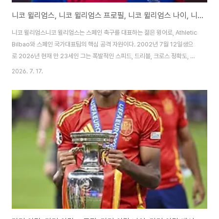
니코 윌리엄스, 니코 윌리엄스 프로필, 니코 윌리엄스 나이, 니코 윌리엄스 부상, 니코 윌리엄스 연봉
니코 윌리엄스니코 윌리엄스는 스페인 축구를 대표하는 젊은 윙어로, Athletic
Bilbao와 스페인 국가대표팀의 핵심 공격 자원이다. 2002년 7월 12일생으
로 2026년 현재 만 23세인 그는 폭발적인 스피드, 드리블, 크로스 정확도, 그
리고 양발 활용 능력을 바탕으로 현대 축구의 이상적인 윙어로 평가받는다.
2026. 7. 17.
2024년 유로 2024에서 결승골을 넣으며 스페인의 우승에 결정적인 기여를
했고, 2025-2026 시즌 Athletic Bilbao에서 등번호 9번을 달고 라 리가와
유로파리그에서 맹활약을 펼치고 있다. 2026 북중미 월드컵에서는 스페인 대
표팀의 주전 윙어로 출전해 조별리그에서 여러 골과 어시스트를 기록하며 팀의
16강 진출을 이끌었다. Athletic Bilbao 유스 출신으로 구단에..