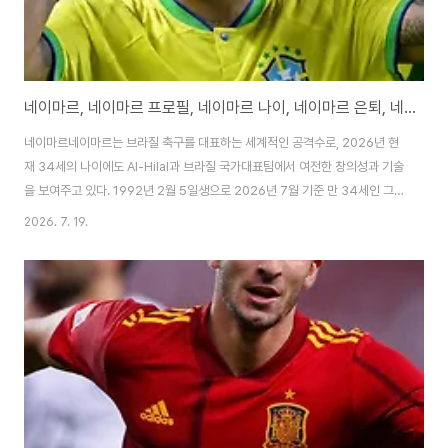
네이마르, 네이마르 프로필, 네이마르 나이, 네이마르 은퇴, 네이마르 연봉
네이마르네이마르는 브라질 축구를 대표하는 세계적인 공격수로, 2026년 현
재 34세의 나이에도 Al-Hilal과 브라질 국가대표팀에서 여전한 창의성과 기술
을 보여주고 있다. 1992년 2월 5일생으로 2026년 7월 기준 만 34세인 그
는 2023년 PSG에서 Al-Hilal로 이적한 후 사우디 프로리그에서 득점왕 경쟁
2026. 7. 19.
을 이어가며 팀의 공격을 이끌고 있다. 2026 북중미 월드컵에서는 브라질 대
표팀의 에이스로 출전해 조별리그에서 여러 골과 환상적인 드리블을 선보이며
팀의 16강 진출에 기여했다. Santos 유스 출신으로 Barcelona, PSG를 거
쳐 사우디로 이동한 그의 커리어는 화려한 드리블과 창의적 플레이로 축구 팬
들을 사로잡았으며, 발롱도르 후보 상위권에 여러 차례 올랐다. 2025-2026
..