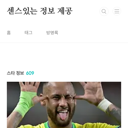
본문 바로가기
센스있는 정보 제공
홈
태그
방명록
스타 정보
609