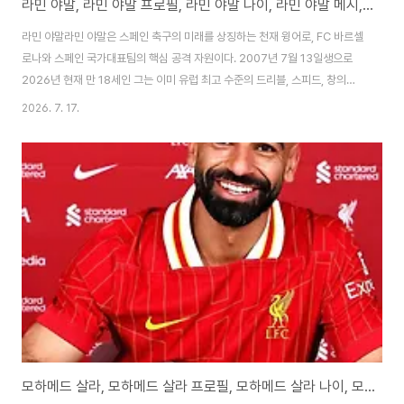
라민 야말, 라민 야말 프로필, 라민 야말 나이, 라민 야말 메시, 라민 야말 연봉
라민 야말라민 야말은 스페인 축구의 미래를 상징하는 천재 윙어로, FC 바르셀
로나와 스페인 국가대표팀의 핵심 공격 자원이다. 2007년 7월 13일생으로
2026년 현재 만 18세인 그는 이미 유럽 최고 수준의 드리블, 스피드, 창의적
패스, 골 결정력을 갖춘 완성형 공격수로 평가받는다. 2024년 유로 2024에
2026. 7. 17.
서 16세의 나이로 대회 최연소 출전 기록을 세우며 스타덤에 올랐고, 2025-
2026 시즌 바르셀로나에서 등번호 19번을 달고 주전 윙어로 활약하며 라 리
가와 챔피언스리그에서 맹활약을 펼치고 있다. 2026 북중미 월드컵에서는 스
페인 대표팀의 에이스로서 조별리그에서 결정적인 골과 어시스트를 기록하며
팀의 16강 진출에 기여했다. 라 마시아 출신으로 어린 나이부터 바르셀로나 1
군에 데뷔한 그는 ..
모하메드 살라, 모하메드 살라 프로필, 모하메드 살라 나이, 모하메드 살라 월드컵, 모하메드 살라