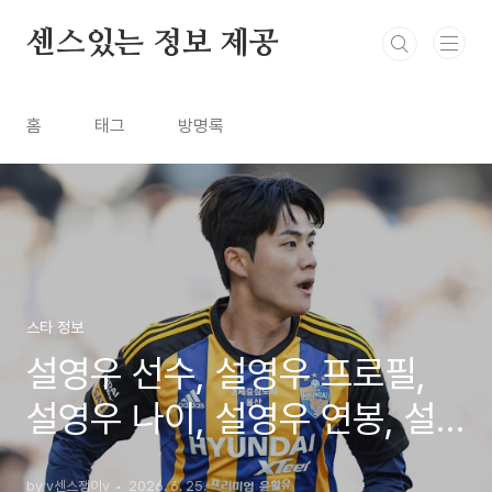
본문 바로가기
센스있는 정보 제공
홈
태그
방명록
스타 정보
설영우 선수, 설영우 프로필,
설영우 나이, 설영우 연봉, 설
영우 양예나
by v센스쟁이v
2026. 6. 25.